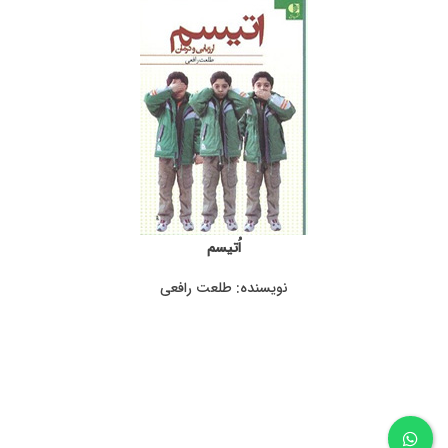
اُتیسم
نویسنده: طلعت رافعی