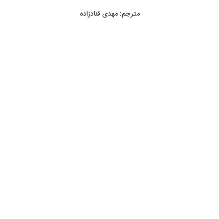
مترجم: مهدی قنادزاده