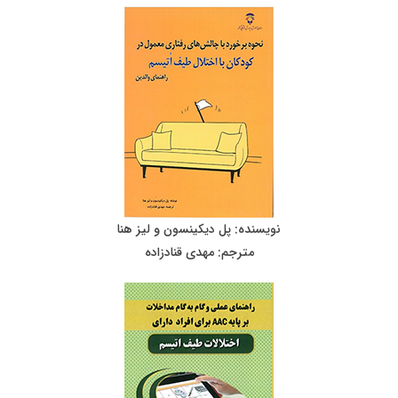
نویسنده: پل دیکینسون و لیز هنا
مترجم: مهدی قنادزاده