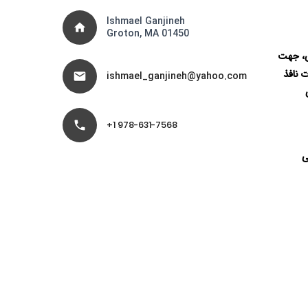
Ishmael Ganjineh
home
Groton, MA 01450
ی، جهت
ت نافذ
ishmael_ganjineh@yahoo.com
mail
phone
978-631-7568 1+
ی