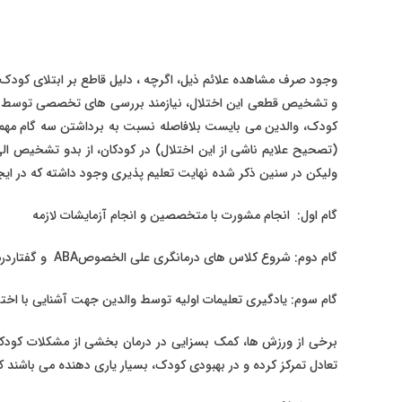
وجود صرف مشاهده علائم ذیل، اگرچه ، دلیل قاطع بر ابتلای کودک 
و تشخیص قطعی این اختلال، نیازمند بررسی های تخصصی توسط ت
کودک، والدین می بایست بلافاصله نسبت به برداشتن سه گام مهم اق
(تصحیح علایم ناشی از این اختلال) در کودکان، از بدو تشخیص الی 
ولیکن در سنین ذکر شده نهایت تعلیم پذیری وجود داشته که در ایجا
گام اول: انجام مشورت با متخصصین و انجام آزمایشات لازمه
گام دوم: شروع کلاس های درمانگری علی الخصوصABA و گفتاردرمانی و غیره
گام سوم: یادگیری تعلیمات اولیه توسط والدین جهت آشنایی با اختلال و نحوه اجرای تمرینات
برخی از ورزش ها، کمک بسزایی در درمان بخشی از مشکلات کودکان
تعادل تمرکز کرده و در بهبودی کودک، بسیار یاری دهنده می باشند ک