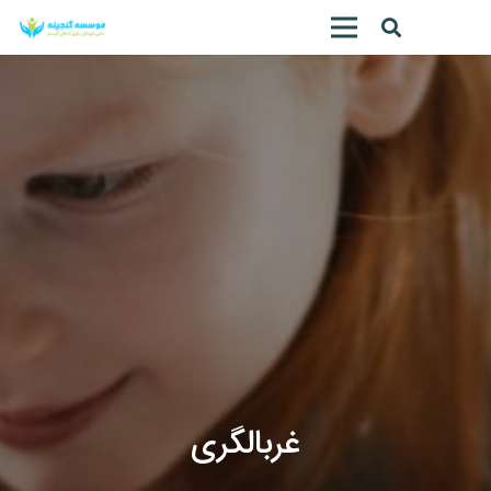
غربالگری