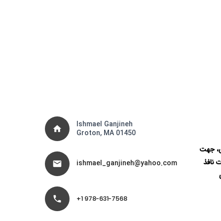
Ishmael Ganjineh
home
Groton, MA 01450
ی، جهت
ت نافذ
ishmael_ganjineh@yahoo.com
mail
phone
978-631-7568 1+