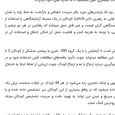
ادیم این بود که پارامترهای مورد نظر سرعت انقباض و بازگشت به خط پایه را نشان
دادیم که در افتراق این دو گروه مورد مطالعه مهم هستند در مطالعه قبلی به رهبری دکتر Lynch، کودکان در یک محیط آزمایشگاهی با استفاده از
گاهی گران قیمت و غیر قابل حمل میباشد که رفلکس در هر دو چشم را
با توجه به هزینه کمتر و قابلیت حمل آن امکان انتقال و استفاده آن در
دکتر Lynch با حمایت مالی از بنیاد تحقیقات واشنگتن، اکنون در تلاش است تا آزمایش را با یک گروه 300 نفری یا بیشتر، متشکل از کودکان 2 تا
 این مطالعه میتواند جهت تأیید یافته‌های مطالعات قبلی استفاده شود و در
یم‌گیری درباره ارجاع یا عدم ارجاع کودک جهت ارزیابی از لحاظ ابتلا به اختلال
اشتیاق دکتر Lynch به بهبود و ارتقاء غربالگری اٌتیسم از تجربیات وی و اینکه تخمین زده می‌شود از هر 44 کودک در ایالات متحده، برای یک
 با اختلال طیف اٌوتیسم (ASD) تشخیص داده میشود که در واقع بسیاری از این کودکان دیر تشخیص داده ‌شده و یا
سریع و عینی می تواند به بهبود دقت و سرعت تشخیص کودکان مبتلا،
 زودرس کمک نماید.
نور مردمک به عنوان یک نشانگر زیستی غربالگری بالقوه با توجه به مشاهدات این