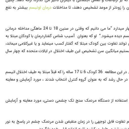
کان را زودتر از موعد تشخیص دهند، تا مداخلات
درمان اوتیسم
بیشتر به نفع
ایالت واشنگتن اظهار میدارد “ما می دانیم که وقتی در سنین 18 تا 24 ماهگی مداخله درمانی
اتیسم دیده میشود.” او که بعنوان آسیب شناس گفتاردرمان با کودکان مبتلا به
تواند تفاوت بین کودک مبتلا که گفتار کسب مینماید و یا غیرکلامی میماند،
حال پس از 20 سال تلاش، هنوز نتوانستیم میانگین سن تشخیص این طیف اختلال در ایالات متحده که چهار سال
این مطالعه در مجله Neurological Sciences منتشر شده است. در این مطالعه 36 کودک 6 تا 17 ساله را که قبلاً مبتلا به طیف اختلال اتیسم
ه همراه یک گروه 24 نفری از کودکان در حال رشد که به عنوان گروه کنترل انتخاب شدند ، مورد آزمایش و معاینه
ا استفاده از دستگاه مردمک سنج تک چشمی دستی، مورد معاینه و آزمایش
تیسم تفاوت قابل توجهی را در زمان منقبض شدن مردمک چشم در پاسخ به نور
بیشتری طول میکشید تا به اندازه قبلی خود بازگردد.