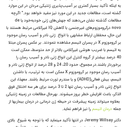
به اینکه تأکید بسیار کمتری بر آسیب‌پذیری ژنتیکی مردان در این موارد
گشته است، مطالعات جدید در این مورد نیز مفید خواهد بود.” اگرچه
مطالعات گذشته نشان می‌دهند که جهش‌های ژنی خودبه‌خود یا de
novo درکروموزوم‌های غیرجنسی با کاهش IQ غیرکلامی مرتبط هستند با
این حال، محققان ارتباط مشابهی با انواع ژنی نادر و آسیب رسان موجود
بر کروموزوم X در پسران اتیسم مشاهده ننمودند. بر عکس پسران مبتلا
به اتیسم با ضریب هوشی غیرکلامی بالاتر از حد متوسط، ممکن است
40 درصد بیشتر از گروه کنترل این انواع ژنی نادر و آسیب رسان را
برخوردار باشند.در مجموع، حدود 20، 24 و 28 درصد از انواع ژنی نادر و
آسیب رسان موجود بر کروموزوم X ممکن است به ترتیب، با داشتن
اتیسم، بیش فعالی(ADHD) و یا سندرم تورت مرتبط باشند. معهذا، این
انواع ژننی نادر و آسیب رسان تنها 2 تا 3 درصد برای هر سه اختلال فوق
الذکر، باعث افزایش خطر بروز میشوند. بهرحال مطالعات در زمینه ژنتیکی
بعلاوه میتواند زمینه پیشرفت در حیطه ژن درمانی در درمان بیماریها از
جمله
درمان اتیسم
را نیز فراهم نماید.
دکتر Jeremy Willsay در انتها تأکید مینماید که با توجه به شیوع بالای