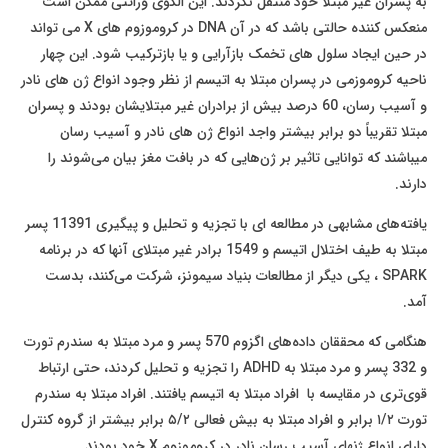
به پسران غیر مبتلا خود منتقل نکردند. این الگوی وراثتی ممکن است
منعکس کننده حالتی باشد که در آن DNA در کروموزوم های X می تواند
در حین ایجاد سلول های تخمک بازآرایی و یا بازترکیب شود. این چهار
ناحیه کروموزمی در پسران مبتلا به اتیسم از نظر وجود انواع ژن های نادر
و آسیب رسان، 60 درصد بیش از برادران غیر مبتلایشان بودند و پسران
مبتلا تقریباً دو برابر بیشتر واجد انواع ژن های نادر و آسیب رسان
میباشند که توانایی تاثیر بر ژن‌هایی که در بافت مغز بیان می‌شوند را
دارند.
یافته‌های مشابهی در مطالعه ای با تجزیه و تحلیل و پیگیری 11391 پسر
مبتلا به طیف اختلال اتیسم و 1549 برادر غیر مبتلای آنها که در برنامه
SPARK ، یکی دیگر از مطالعات بنیاد سیمونز، شرکت می‌کنند، بدست
آمد.
هنگامی که محققان داده‌های اگزوم 570 پسر و مرد مبتلا به سندرم تورت
و 332 پسر و مرد مبتلا به ADHD را تجزیه و تحلیل کردند، حتی ارتباط
قوی‌تری در مقایسه با افراد مبتلا به اتیسم یافتند. افراد مبتلا به سندرم
تورت ۱/۲ برابر و افراد مبتلا به بیش فعالی ۵/۲ برابر بیشتر از گروه کنترل
دارای انواع ژنهای آسیب رسان نادر در کروموزوم X خود بودند.