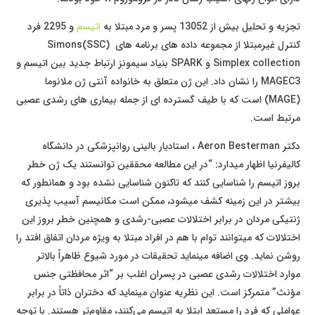
تجزیه و تحلیل بیش از 13052 پسر و مرد مبتلا به
اتیسم
و 2295 فرد
کنترل غیرمبتلا از مجموعه داده های برنامه های (SSC)Simons
Simplex collection و SPARK بنیاد سیمونز ارتباط جدید بین اتیسم و
MAGEC3 را نشان داد. این ژن متعلق به خانواده آنتی ژن ملانوما
(MAGE) است که با طیف گسترده ای از جمله بیماری های رشدی عصبی
مرتبط است.
دکتر Aeron Besterman ، استادیار بالینی روانپزشکی در دانشگاه
کالیفرنیا اظهار میدارد: “در این مطالعه محققین توانستند یک ژن خطر
بروز اتیسم را شناسایی کنند که تاکنون شناسایی نشده بود و همانطور که
بیشتر در این زمینه کشف میشود، ممکن است مکانیسم آسیب پذیری
ژنتیکی مردان در برابر اختلالات عصبی-رشدی و همچنین خطر بروز این
اختلالات که میتوانند توام با هم در افراد مبتلا به ویژه مردان اتفاق افتد را
روشن نماید. وی اضافه مینماید تحقیقات در مورد شیوع ظاهراً بالاتر
موارد اختلالات رشدی عصبی در پسران اغلب بر “اثر محافظتی جنس
مؤنث” متمرکز است. این نظریه عنوان مینماید که دختران ذاتاً در برابر
عواملی که فرد را مستعد ابتلا به اتیسم می‌کنند، مقاوم‌تر هستند. با توجه