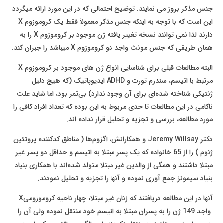
جنس مذکر بروز می نمایند. توضیح احتمالی که در این مورد ارائه میگردد
این است که با توجه به اینکه جنس مذکر معمولاً فقط یک کروموزوم X
دارند لذا نمی توانند نسخه تغییر یافته ژن موجود بر کروموزوم X را به
همان طریقی که جنس مونث واجد دو کروموزوم X میباشد را جبران کند.
البته مطالعات قبلی برای شناسایی انواع ژن های موجود بر کروموزوم X
مرتبط با اتیسم، سندرم تورت و ADHD ایدیوپاتیک (که هیچ دلیل
ژنتیکی شناخته ‌شده‌ای برای آن وجود ندارد) بی‌ثمر بود، اما شاید علت
ناکامی در این مطالعات تا حدی مربوط به این بوده که تعداد افراد کافی را
مورد مطالعه، بررسی و تجزیه و تحلیل قرار نداده اند.
دکتر Jeremy Willsay و همکارانش، اگزوم‌ها ( مناطق کدکننده پروتئین
ژنوم ) را از 65 خانواده که یک پسر مبتلا به اتیسم و حداقل دو پسر غیر
مبتلا داشتند و همگی از والدین غیر مبتلا متولد شده‌اند با همکاری بنیاد
بنیاد سیمونز جمع آوری نموده و آنها را تجزیه و تحلیل نمودند.
آنها در این مطالعه دریافتند که زنان غیر مبتلا، چهار ناحیه کروموزومیX
واجد 149 ژن را به پسران مبتلا به اتیسم خود منتقل نموده ولی آن را