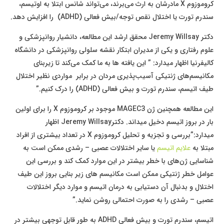
کروموزوم X مادرشان به ارث می‌برند، می‌تواند شانس ابتلا به اوتیسم،
سندرم تورت یا اختلال نقص توجه/بیش فعالی (ADHD) را افزایش دهد.
دکتر Jeremy Willsay محقق ارشد این مطالعه، دانشیار روانپزشکی و
علوم رفتاری و یکی از مدیران ابتکار نقشه سلولی روانپزشکی در دانشگاه
کالیفرنیا اظهار میدارد: ” این یافته ها به ما کمک می‌کند تا زیربنای
مکانیسم‌های ژنتیکی آسیب‌پذیری مردان در برابر مواردی نظیر اختلال
طیف اتیسم، سندرم تورت و بیش فعالی (ADHD) را درک کنیم.”
این مطالعه همچنین ژن MAGEC3 موجود بر کروموزوم X را برای اولین
بار در بروز اتیسم دخیل میداند. دکترJeremy Willsay اظهار
میدارد:”بررسی و تجزیه و تحلیل کروموزوم‌ X در تعداد بیشتری از افراد
مبتلا به
علایم اتیسم
یا سایر اختلالات عصبی – رشدی ممکن است به
شناسایی ژن‌های با خطر بیشتر در این موارد کمک کند و بررسی این
عوامل خطر ژنتیکی ممکن است مکانیسم های زیر بنایی بروز این طیف
اختلال و بدنبال آن دستیابی به درمان اتیسم و موارد دیگر اختلالات
عصبی – رشدی را به صورت احتمالی روشن نماید.”
اتیسم، سندرم تورت و بیش فعالی ADHD به طور قابل توجهی بیشتر در